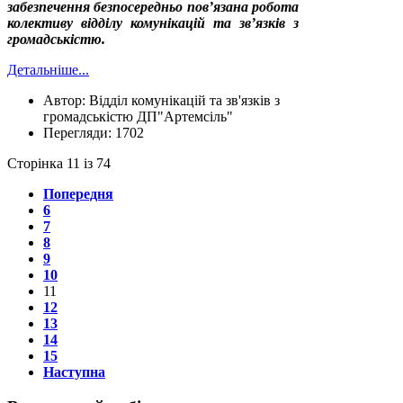
забезпечення безпосередньо пов’язана робота
колективу відділу комунікацій та зв’язків з
громадськістю.
Детальніше...
Автор:
Відділ комунікацій та зв'язків з
громадськістю ДП"Артемсіль"
Перегляди:
1702
Сторінка 11 із 74
Попередня
6
7
8
9
10
11
12
13
14
15
Наступна