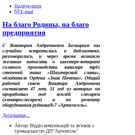
Надрукувати
E-mail
На благо Родины, на благо
предприятия
С Виктором Андреевичем Белицким мы
случайно встретились в библиотеке,
разговорились, и через время возникло
желание написать о шахтере-ветеране
соляного производства, кавалере трёх
степеней знака «Шахтерской славы»,
обладателе Ордена «Знак Почета». Общий
рабочий стаж Виктора Андреевича
составляет 47 лет, 31 год из которых он
проработал под землёй слесарем
(электрослесарем) и по ремонту
оборудования рудника№7 «Артемсоль».
Детальніше...
Автор:
Відділ комунікацій та зв'язків з
громадськістю ДП"Артемсіль"