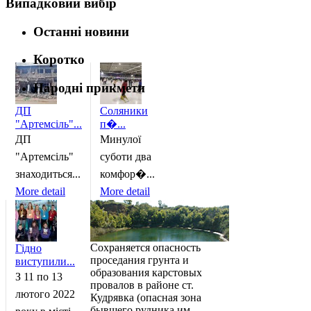
Випадковий вибір
Останні новини
Коротко
Народні прикмети
ДП
Соляники
"Артемсіль"...
п�...
ДП
Минулої
"Артемсіль"
суботи два
знаходиться...
комфор�...
More detail
More detail
Сохраняется опасность
Гідно
проседания грунта и
виступили...
образования карстовых
З 11 по 13
провалов в районе ст.
лютого 2022
Кудрявка (опасная зона
бывшего рудника им.