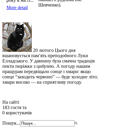
року в місті...
Шевченко).
More detail
20 лютого Цього дня
вшановується пам’ять преподобного Луки
Елладського. У давнину була смачна традиція
пекти пиріжки з цибулею. А погоду нашим
пращурам передвіщало сонце і хмари: якщо
сонце “заходить червоно” — буде холодне літо;
хмари високо — на сприятливу погоду.
На сайті
183 гостя та
0 користувачів
Пошук...