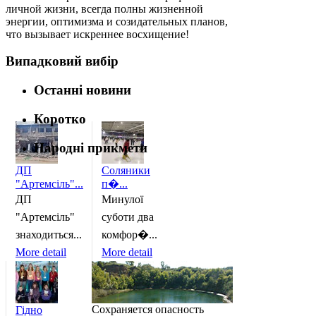
личной жизни, всегда полны жизненной
энергии, оптимизма и созидательных планов,
что вызывает искреннее восхищение!
Випадковий вибір
Останні новини
Коротко
Народні прикмети
ДП
Соляники
"Артемсіль"...
п�...
ДП
Минулої
"Артемсіль"
суботи два
знаходиться...
комфор�...
More detail
More detail
Сохраняется опасность
Гідно