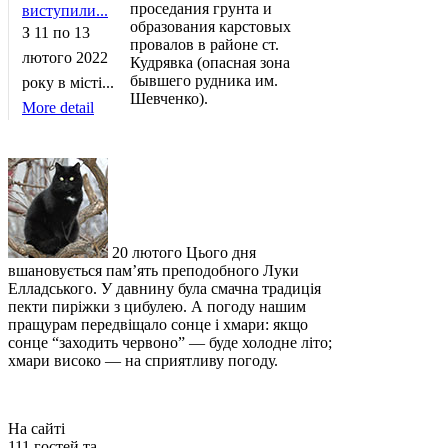
проседания грунта и
виступили...
образования карстовых
З 11 по 13
провалов в районе ст.
лютого 2022
Кудрявка (опасная зона
бывшего рудника им.
року в місті...
Шевченко).
More detail
20 лютого Цього дня
вшановується пам’ять преподобного Луки
Елладського. У давнину була смачна традиція
пекти пиріжки з цибулею. А погоду нашим
пращурам передвіщало сонце і хмари: якщо
сонце “заходить червоно” — буде холодне літо;
хмари високо — на сприятливу погоду.
На сайті
111 гостей та