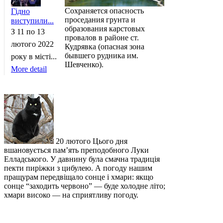
Сохраняется опасность
Гідно
проседания грунта и
виступили...
образования карстовых
З 11 по 13
провалов в районе ст.
лютого 2022
Кудрявка (опасная зона
бывшего рудника им.
року в місті...
Шевченко).
More detail
20 лютого Цього дня
вшановується пам’ять преподобного Луки
Елладського. У давнину була смачна традиція
пекти пиріжки з цибулею. А погоду нашим
пращурам передвіщало сонце і хмари: якщо
сонце “заходить червоно” — буде холодне літо;
хмари високо — на сприятливу погоду.