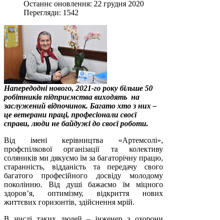
Останнє оновлення: 22 грудня 2020
Перегляди:
1542
Напередодні нового, 2021-го року більше 50
робітників підприємства виходять на
заслужений відпочинок. Багато хто з них –
це ветерани праці, професіонали своєї
справи, люди не байдужі до своєї роботи.
Від імені керівництва «Артемсолі»,
профспілкової організації та колективу
соляників ми дякуємо їм за багаторічну працю,
старанність, відданість та передачу свого
багатого професійного досвіду молодому
поколінню. Від душі бажаємо їм міцного
здоров’я, оптимізму, відкриття нових
життєвих горизонтів, здійснення мрій.
В числі таких людей – інженер з охорони