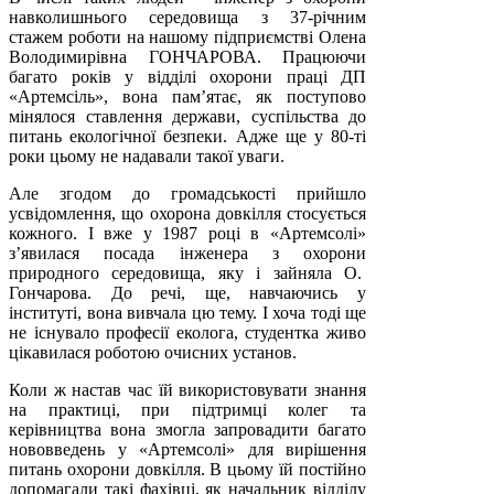
навколишнього середовища з 37-річним
стажем роботи на нашому підприємстві Олена
Володимирівна ГОНЧАРОВА. Працюючи
багато років у відділі охорони праці ДП
«Артемсіль», вона пам’ятає, як поступово
мінялося ставлення держави, суспільства до
питань екологічної безпеки. Адже ще у 80-ті
роки цьому не надавали такої уваги.
Але згодом до громадськості прийшло
усвідомлення, що охорона довкілля стосується
кожного. І вже у 1987 році в «Артемсолі»
з’явилася посада інженера з охорони
природного середовища, яку і зайняла О.
Гончарова. До речі, ще, навчаючись у
інституті, вона вивчала цю тему. І хоча тоді ще
не існувало професії еколога, студентка живо
цікавилася роботою очисних установ.
Коли ж настав час їй використовувати знання
на практиці, при підтримці колег та
керівництва вона змогла запровадити багато
нововведень у «Артемсолі» для вирішення
питань охорони довкілля. В цьому їй постійно
допомагали такі фахівці, як начальник відділу