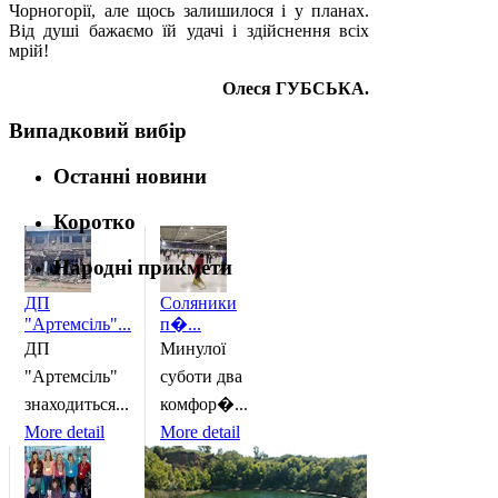
Чорногорії, але щось залишилося і у планах.
Від душі бажаємо їй удачі і здійснення всіх
мрій!
Олеся ГУБСЬКА.
Випадковий вибір
Останні новини
Коротко
Народні прикмети
ДП
Соляники
"Артемсіль"...
п�...
ДП
Минулої
"Артемсіль"
суботи два
знаходиться...
комфор�...
More detail
More detail