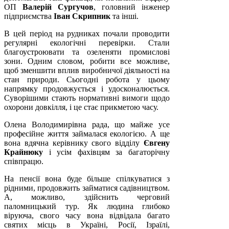
ОП
Валерій Сургучов
, головний інженер
підприємства
Іван Скрипник
та інші.
В цей період на рудниках почали проводити
регулярні екологічні перевірки. Стали
благоустроювати та озеленяти промислові
зони. Одним словом, робити все можливе,
щоб зменшити вплив виробничої діяльності на
стан природи. Сьогодні робота у цьому
напрямку продовжується і удосконалюється.
Суворішими стають нормативні вимоги щодо
охорони довкілля, і це стає прикметою часу.
Олена Володимирівна рада, що майже усе
професійне життя займалася екологією. А ще
вона вдячна керівнику свого відділу
Євгену
Крайнюку
і усім фахівцям за багаторічну
співпрацю.
На пенсії вона буде більше спілкуватися з
рідними, продовжить займатися садівництвом.
А, можливо, здійснить черговий
паломницький тур. Як людина глибоко
віруюча, свого часу вона відвідала багато
святих місць в Україні, Росії, Ізраїлі,