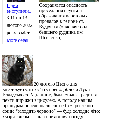
Сохраняется опасность
Гідно
проседания грунта и
виступили...
образования карстовых
З 11 по 13
провалов в районе ст.
лютого 2022
Кудрявка (опасная зона
бывшего рудника им.
року в місті...
Шевченко).
More detail
20 лютого Цього дня
вшановується пам’ять преподобного Луки
Елладського. У давнину була смачна традиція
пекти пиріжки з цибулею. А погоду нашим
пращурам передвіщало сонце і хмари: якщо
сонце “заходить червоно” — буде холодне літо;
хмари високо — на сприятливу погоду.