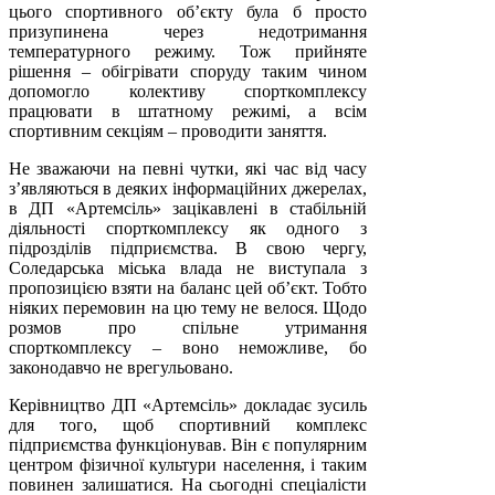
цього спортивного об’єкту була б просто
призупинена через недотримання
температурного режиму. Тож прийняте
рішення – обігрівати споруду таким чином
допомогло колективу спорткомплексу
працювати в штатному режимі, а всім
спортивним секціям – проводити заняття.
Не зважаючи на певні чутки, які час від часу
з’являються в деяких інформаційних джерелах,
в ДП «Артемсіль» зацікавлені в стабільній
діяльності спорткомплексу як одного з
підрозділів підприємства. В свою чергу,
Соледарська міська влада не виступала з
пропозицією взяти на баланс цей об’єкт. Тобто
ніяких перемовин на цю тему не велося. Щодо
розмов про спільне утримання
спорткомплексу – воно неможливе, бо
законодавчо не врегульовано.
Керівництво ДП «Артемсіль» докладає зусиль
для того, щоб спортивний комплекс
підприємства функціонував. Він є популярним
центром фізичної культури населення, і таким
повинен залишатися. На сьогодні спеціалісти