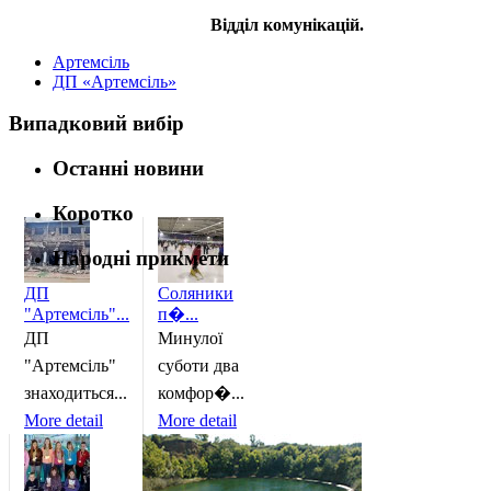
Відділ комунікацій.
Артемсіль
ДП «Артемсіль»
Випадковий вибір
Останні новини
Коротко
Народні прикмети
ДП
Соляники
"Артемсіль"...
п�...
ДП
Минулої
"Артемсіль"
суботи два
знаходиться...
комфор�...
More detail
More detail