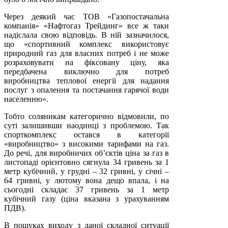
Через деякий час ТОВ «Газо­постачальна
компанія» «Нафтогаз Трейдинг» все ж таки
надіслала свою відповідь. В ній зазначилося,
що «спортивний комплекс використовує
природний газ для власних потреб і не може
розраховувати на фіксовану ціну, яка
передбачена виключно для потреб
виробництва теплової енергії для надання
послуг з опалення та постачання гарячої води
населенню».
Тобто соляникам категорично відмовили, по
суті залишивши наодинці з проблемою. Так
спорткомплекс остався в категорії
«виробництво» з високими тарифами на газ.
До речі, для виробничих об’єктів ціна за газ в
листопаді орієнтовно сягнула 34 гривень за 1
метр кубічний, у грудні – 32 гривні, у січні –
64 гривні, у лютому вона дещо впала, і на
сьогодні складає 37 гривень за 1 метр
кубічний газу (ціна вказана з урахуванням
ПДВ).
В пошуках виходу з даної складної ситуації