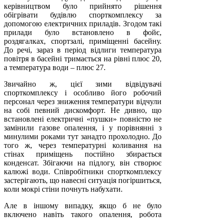
керівництвом було прийнято рішення
обігрівати будівлю спорткомплексу за
допомогою електричних приладів. Згодом такі
прилади було встановлено в фойє,
роздягалках, спортзалі, приміщенні басейну.
До речі, зараз в період відлиги температура
повітря в басейні тримається на рівні плюс 20,
а температура води – плюс 27.
Звичайно ж, цієї зими відвідувачі
спорткомплексу і особливо його робочий
персонал через зниження температури відчули
на собі певний дискомфорт. Не дивно, що
встановлені електричні «пушки» повністю не
замінили газове опалення, і у порівнянні з
минулими роками тут занадто прохолодно. До
того ж, через температурні коливання на
стінах приміщень постійно збирається
конденсат. Збігаючи на підлогу, він створює
калюжі води. Співробітники спорткомплексу
застерігають, що навесні ситуація погіршиться,
коли мокрі стіни почнуть набухати.
Але в іншому випадку, якщо б не було
включено навіть такого опалення, робота