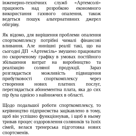
інженерно-технічних служб «Артемсолі»
працюють над розробкою економного
використання газового опалення, також
ведеться пошук альтернативних джерел
обігріву.
Як відомо, для вирішення проблеми опалення
спорткомплексу потрібні чималі фінансові
вливання. Але нинішні реалії такі, що на
сьогодні ДП «Артемсіль» змушено працювати
по скороченому графіку в умовах постійного
збільшення витрат на виробництво та
реалізацію соляної продукції. Зараз
розглядається можливість підвищення
прибутковості спорткомплексу через
створення нових платних послуг,
переглядається абонементна плата, яка до сих
пір була однією з найнижчих в області.
Щодо подальшої роботи спорткомплексу, то
керівництво підприємства зацікавлено в тому,
щоб він успішно функціонував, і щоб в ньому
тривав процес оздоровлення соляників та їхніх
сімей, велася тренерська підготовка нових
спортсменів.