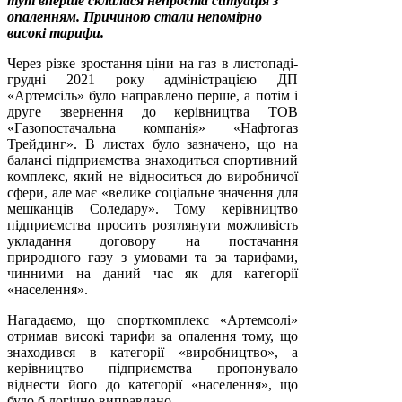
тут вперше склалася непроста ситуація з
опаленням. Причиною стали непомірно
високі тарифи.
Через різке зростання ціни на газ в листопаді-
грудні 2021 року адміністрацією ДП
«Артемсіль» було направлено перше, а потім і
друге звернення до керівництва ТОВ
«Газопостачальна компанія» «Нафтогаз
Трейдинг». В листах було зазначено, що на
балансі підприємства знаходиться спортивний
комплекс, який не відноситься до виробничої
сфери, але має «велике соціальне значення для
мешканців Соледару». Тому керівництво
підприємства просить розглянути можливість
укладання договору на постачання
природного газу з умовами та за тарифами,
чинними на даний час як для категорії
«населення».
Нагадаємо, що спорткомплекс «Артемсолі»
отримав високі тарифи за опалення тому, що
знаходився в категорії «виробництво», а
керівництво підприємства пропонувало
віднести його до категорії «населення», що
було б логічно виправдано.