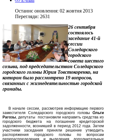
E-mail
Останнє оновлення: 02 жовтня 2013
Перегляди:
2631
26 сентября
состоялось
заседание 41-й
сессии
Соледарского
городского
совета шестого
созыва, под председательством Соледарского
городского головы Юрия Товстокоренко, на
котором было рассмотрено 19 вопросов,
связанных с жизнедеятельностью городской
громады.
В начале сессии, рассмотрев информацию первого
заместителя Соледарского городского головы
Ольги
Рагозы
, депутаты
постановили направить средства из
городского бюджета на погашение кредиторской
задолженности, возникшей в период 2012 года. Затем
участники заседания приняли решение утвердить
распоряжения городского головы по вопросам
перераспределения и выделения дополнительных