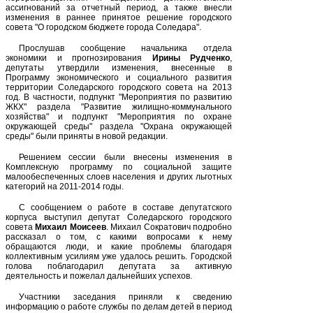
ассигнований за отчетный период, а также внесли
изменения в раннее принятое решение городского
совета "О городском бюджете города Соледара".
Прослушав сообщение начальника отдела
экономики и прогнозирования
Ирины Рудченко
,
депутаты утвердили изменения, внесенные в
Программу экономического и социального развития
территории Соледарского городского совета на 2013
год. В частности, подпункт "Мероприятия по развитию
ЖКХ" раздела "Развитие жилищно-коммунального
хозяйства" и подпункт "Мероприятия по охране
окружающей среды" раздела "Охрана окружающей
среды" были приняты в новой редакции.
Решением сессии были внесены изменения в
Комплексную программу по социальной защите
малообеспеченных слоев населения и других льготных
категорий на 2011-2014 годы.
С сообщением о работе в составе депутатского
корпуса выступил депутат Соледарского городского
совета
Михаил Моисеев
. Михаил Сократович подробно
рассказал о том, с какими вопросами к нему
обращаются люди, и какие проблемы благодаря
коллективным усилиям уже удалось решить. Городской
голова поблагодарил депутата за активную
деятельность и пожелал дальнейших успехов.
Участники заседания приняли к сведению
информацию о работе службы по делам детей в период