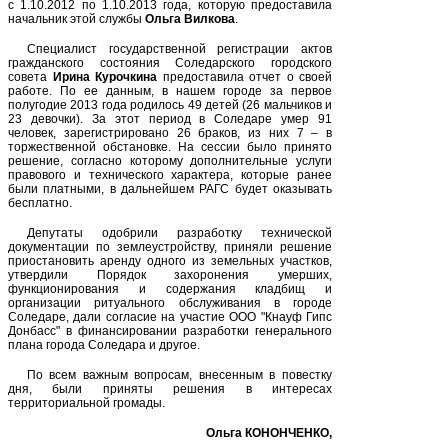
с 1.10.2012 по 1.10.2013 года, которую предоставила
начальник этой службы
Ольга Вилкова
.
Специалист государственной регистрации актов
гражданского состояния Соледарского городского
совета
Ирина Курочкина
предоставила отчет о своей
работе. По ее данным, в нашем городе за первое
полугодие 2013 года родилось 49 детей (26 мальчиков и
23 девочки). За этот период в Соледаре умер 91
человек, зарегистрировано 26 браков, из них 7 – в
торжественной обстановке. На сессии было принято
решение, согласно которому дополнительные услуги
правового и технического характера, которые ранее
были платными, в дальнейшем РАГС будет оказывать
бесплатно.
Депутаты одобрили разработку технической
документации по землеустройству, приняли решение
приостановить аренду одного из земельных участков,
утвердили Порядок захоронения умерших,
функционирования и содержания кладбищ и
организации ритуального обслуживания в городе
Соледаре, дали согласие на участие ООО "Кнауф Гипс
Донбасс" в финансировании разработки генерального
плана города Соледара и другое.
По всем важным вопросам, внесенным в повестку
дня, были приняты решения в интересах
территориальной громады.
Ольга КОНОНЧЕНКО,