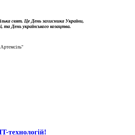
кілька свят. Це День захисника України,
, та День українського козацтва.
"Артемсіль"
IT-технологій!