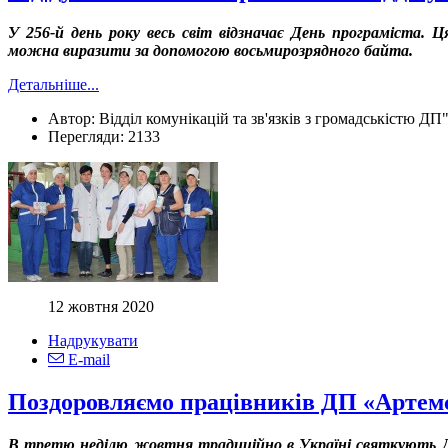
У 256-й день року весь світ відзначає День програміста. Ц
можна виразити за допомогою восьмирозрядного байта.
Детальніше...
Автор:
Відділ комунікацій та зв'язків з громадськістю ДП
Перегляди:
2133
12 жовтня 2020
Надрукувати
E-mail
Поздоровляємо працівників ДП «Артемс
В третю неділю жовтня традиційно в Україні святкують Де