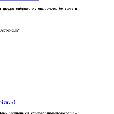
я цифра вибрана не випадково, бо саме її
"Артемсіль"
іль»!
нь працівників харчової промисловості –