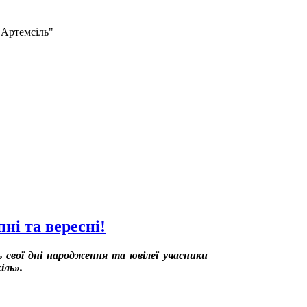
"Артемсіль"
ні та вересні!
ь свої дні народження та ювілеї учасники
іль».