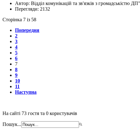
Автор:
Відділ комунікацій та зв'язків з громадськістю ДП
Перегляди:
2132
Сторінка 7 із 58
Попередня
2
3
4
5
6
7
8
9
10
11
Наступна
На сайті 73 гостя та 0 користувачів
Пошук...