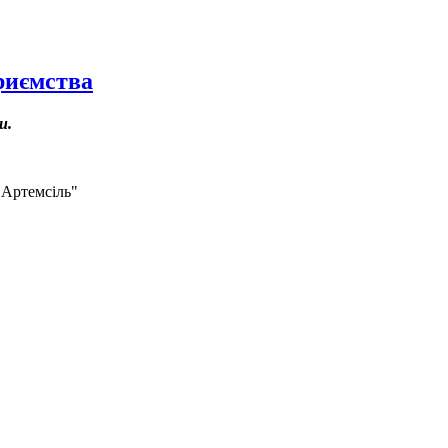
риємства
и.
"Артемсіль"