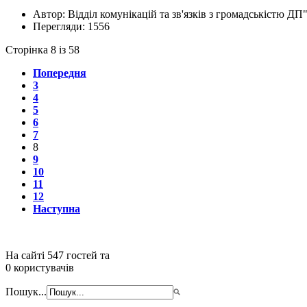
Автор:
Відділ комунікацій та зв'язків з громадськістю ДП
Перегляди:
1556
Сторінка 8 із 58
Попередня
3
4
5
6
7
8
9
10
11
12
Наступна
На сайті 547 гостей та
0 користувачів
Пошук...