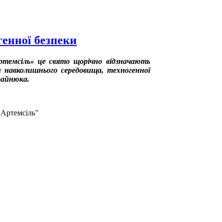
генної безпеки
ртемсіль» це свято щорічно відзначають
ни навколишнього середовища, техногенної
райнюка.
"Артемсіль"