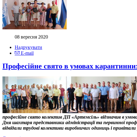
08 вересня 2020
Надрукувати
E-mail
Професійне свято в умовах карантинни
професійне свято колектив ДП «Артемсіль» відзначив в умо
Дня шахтаря представники адміністрації та первинної профс
відвідали трудові колективи виробничих одиниць і привітали 