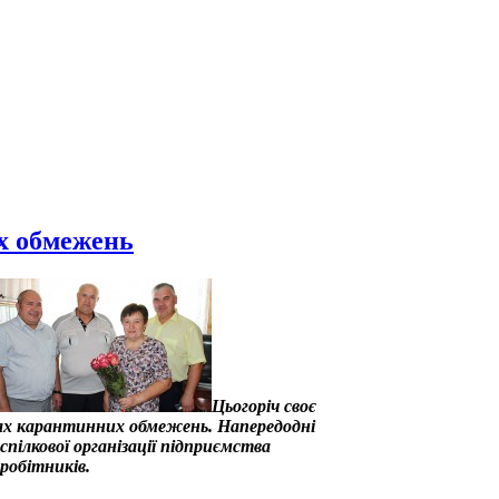
х обмежень
Цьогоріч своє
вах карантинних обмежень. Напередодні
пілкової організації підприємства
робітників.