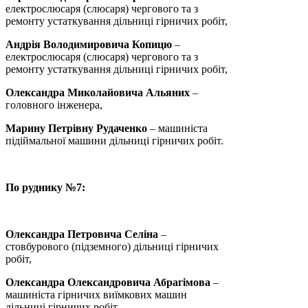
електрослюсаря (слюсаря) чергового та з
ремонту устаткування дільниці гірничих робіт,
Андрія Володимировича Копицю
–
електрослюсаря (слюсаря) чергового та з
ремонту устаткування дільниці гірничих робіт,
Олександра Миколайовича Альяних
–
головного інженера,
Марину Петрівну Рудаченко
– машиніста
підіймальної машини дільниці гірничих робіт.
По руднику №7:
Олександра Петровича Селіна
–
стовбурового (підземного) дільниці гірничих
робіт,
Олександра Олександровича Абрагімова
–
машиніста гірничих виїмкових машин
дільниці гірничих робіт,