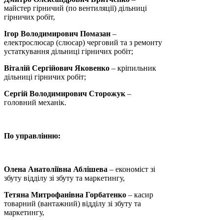
майстер гірничий (по вентиляції) дільниці
гірничих робіт,
Ігор Володимирович Помазан
–
електрослюсар (слюсар) черговий та з ремонту
устаткування дільниці гірничих робіт;
Віталій Сергійович Яковенко
– кріпильник
дільниці гірничих робіт;
Сергій Володимирович Сторожук
–
головний механік.
По управлінню:
Олена Анатоліївна Аблішева
– економіст зі
збуту відділу зі збуту та маркетингу,
Тетяна Митрофанівна Горбатенко
– касир
товарний (вантажний) відділу зі збуту та
маркетингу,