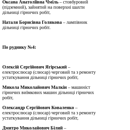
Оксана Анатоліївна Чміль
– стовбуровий
(підземний), зайнятий на поверхні шахти
дільниці гірничих робіт,
Наталя
Борисівна
Голякова
– лампівник
дільниці гірничих робіт.
По руднику №4:
Олексій Сергійович Ягірський
–
електрослюсар (слюсар) черговий та з ремонту
устаткування дільниці гірничих робіт,
Микола Миколайович Малкін
– машиніст
гірничих виїмкових машин дільниці гірничих
робіт,
Олександр Сергійович Коваленко
–
електрослюсар (слюсар) черговий та з ремонту
устаткування дільниці гірничих робіт,
Дмитро Миколайович Білий
–