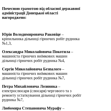
Почесною грамотою від обласної державної
адміністрації Донецької області
нагороджено:
Юрія Володимировича Раковіце
–
кріпильника дільниці гірничих робіт рудника
№1,3,
Олександра Миколайовича Покотила
–
машиніста гірничих виїмкових машин
дільниці гірничих робіт рудника №4,
Сергія Миколайовича Безпалого
–
машиніста гірничих виїмкових машин
дільниці гірничих робіт рудника №7,
Петра Михайловича Лозиняка
–
електрослюсаря (слюсаря) чергового та з
ремонту устаткування дільниці гірничих робіт
рудника №7,
Любомира Степановича Мурафу
–