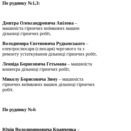
По руднику №1,3:
Дмитра Олександровича Авілова
–
машиніста гірничих виїмкових машин
дільниці гірничих робіт,
Володимира Євгеновича Рудковського
–
електрослюсаря (слюсаря) чергового та з
ремонту устаткування дільниці гірничих робіт,
Леоніда Борисовича Гетьмана
– машиніста
конвеєра дільниці гірничих робіт,
Миколу Борисовича Зиму
– машиніста
гірничих виїмкових машин дільниці гірничих
робіт.
По руднику №4:
Юрія Володимировича Кравченка
–