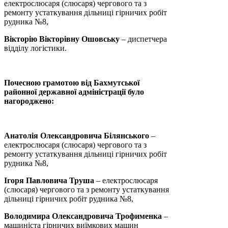
електрослюсаря (слюсаря) чергового та з
ремонту устаткування дільниці гірничих робіт
рудника №8,
Вікторію Вікторівну Ошовську
– диспетчера
відділу логістики.
Почесною грамотою від Бахмутської
районної державної адміністрації було
нагороджено:
Анатолія Олександровича Білянського
–
електрослюсаря (слюсаря) чергового та з
ремонту устаткування дільниці гірничих робіт
рудника №8,
Ігоря Павловича Труша
– електрослюсаря
(слюсаря) чергового та з ремонту устаткування
дільниці гірничих робіт рудника №8,
Володимира Олександровича Трофименка
–
машиніста гірничих виїмкових машин