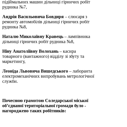
підіймальних машин дільниці гірничих робіт
рудника №7,
Андрія Васильовича Бовдиря
– слюсаря з
ремонту автомобілів дільниці гірничих робіт
рудника №8,
Наталю Миколаївну Кравець
– лампівника
дільниці гірничих робіт рудника №8,
Ніну Анатоліївну Волохань
– касира
товарного (вантажного) відділу зі збуту та
маркетингу,
Леоніда Львовича Вишедського
– лаборанта
електромеханічних випробувань метрологічної
служби.
Почесною грамотою Соледарської міської
об’єднаної територіальної громади було ­
нагороджено таких робітників: