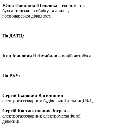
Юлія Павлівна Шепілова
– економіст з
бухгалтерського обліку та аналізу
господарської діяльності.
По ДАТЦ:
Ігор Іванович Неізмайлов
– водій автобуса.
По РБУ:
Сергій Іванович Василишин
–
електрогазозварник будівельної дільниці №1,
Сергій Костянтинович Звєрєв
–
електрогазозварник електромеханічної
дільниці.