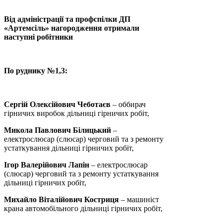
Від адміністрації та профспілки ДП
«Артемсіль» нагородження отримали
наступні робітники
По руднику №1,3:
Сергій Олексійович Чеботаєв
– оббирач
гірничих виробок дільниці гірничих робіт,
Микола Павлович Білицький
–
електрослюсар (слюсар) черговий та з ремонту
устаткування дільниці гірничих робіт,
Ігор Валерійович Лапін
– електрослюсар
(слюсар) черговий та з ремонту устаткування
дільниці гірничих робіт,
Михайло Віталійович Костриця
– машиніст
крана автомобільного дільниці гірничих робіт,