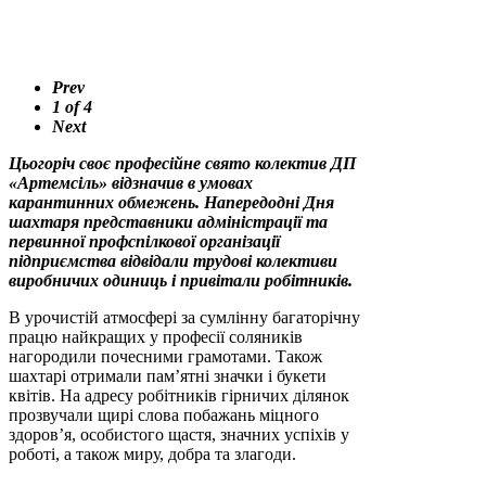
Prev
1
of
4
Next
Цьогоріч своє професійне свято колектив ДП
«Артемсіль» відзначив в умовах
карантинних обмежень. Напередодні Дня
шахтаря представники адміністрації та
первинної профспілкової організації
підприємства відвідали трудові колективи
виробничих одиниць і привітали робітників.
В урочистій атмосфері за сумлінну багаторічну
працю найкращих у професії соляників
нагородили почесними грамотами. Також
шахтарі отримали пам’ятні значки і букети
квітів. На адресу робітників гірничих ділянок
прозвучали щирі слова побажань міцного
здоров’я, особистого щастя, значних успіхів у
роботі, а також миру, добра та злагоди.