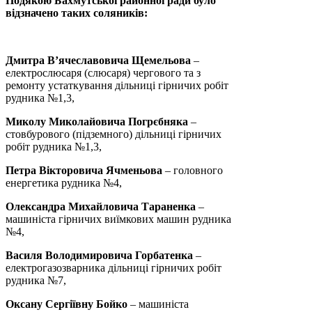
Подякою Бахмутської районної ради було
відзначено таких ­соляників:
Дмитра В’ячеславовича Щемельова
–
електрослюсаря (слюсаря) чергового та з
ремонту устаткування дільниці гірничих робіт
рудника №1,3,
Миколу Миколайовича Погрєбняка
–
стовбурового (підземного) дільниці гірничих
робіт рудника №1,3,
Петра Вікторовича Ячменьова
– головного
енергетика рудника №4,
Олександра Михайловича Тараненка
–
машиніста гірничих виїмкових машин рудника
№4,
Василя Володимировича Горбатенка
–
електрогазозварника дільниці гірничих робіт
рудника №7,
Оксану Сергіївну Бойко
– машиніста