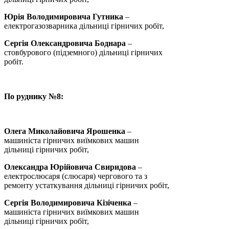
Юрія Володимировича Гутника
–
електрогазозварника дільниці гірничих робіт,
Сергія Олександровича Боднара
–
стовбурового (підземного) дільниці гірничих
робіт.
По руднику №8:
Олега Миколайовича Ярошенка
–
машиніста гірничих виїмкових машин
дільниці гірничих робіт,
Олександра Юрійовича Свиридова
–
електрослюсаря (слюсаря) чергового та з
ремонту устаткування дільниці гірничих робіт,
Сергія Володимировича Кізіченка
–
машиніста гірничих виїмкових машин
дільниці гірничих робіт,