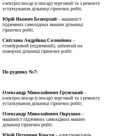
електрослюсар (слюсар) черговий та з ремонту
устаткування дільниці гірничих робіт,
Юрій Якович Безверхий
– машиніст
підземних самохідних машин дільниці
гірничих робіт,
Світлана Андріївна Соловйова
–
стовбуровий (підземний), зайнятий на
поверхні дільниці гірничих робіт.
По руднику №7:
Олександр Миколайович Грунський
–
електрослюсар (слюсар) черговий та з ремонту
устаткування дільниці гірничих робіт;
Олександр
Миколайович
Окрушко
–
машиніст підземних самохідних машин
дільниці гірничих робіт,
Юрій
Петрович Корсун
– електромеханік