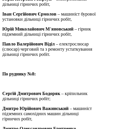
дільниці гірничих робіт,
Іван Сергійович Єрмолов
– машиніст бурової
установки дільниці гірничих робіт,
Юрій Миколайович М
’
яновський
– гірник
підземний дільниці гірничих робіт,
Павло Валерійович Віділ
– електрослюсар
(слюсар) черговий та з ремонту устаткування
дільниці гірничих робіт.
По руднику №8:
Сергій Дмитрович Бодоряк
– кріпильник
дільниці гірничих робіт;
Дмитро Юрійович Важинський
– машиніст
підземних самохідних машин дільниці
гірничих робіт,
Дмитро Олександрович Бритченко
–