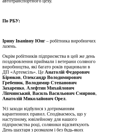
автотранспортного цеху.
По РБУ:
Ірину Іванівну Юнг
– робітника виробничих
лазень.
Окрім робітників підприємства в цей же день
поздоровлення приймали і ветерани соляного
виробництва, які багато років працювали в
ДП «Артемсіль». Це
Анатолій Федорович
Бірюков
,
Олександр Володимирович
Гребенюк
,
Володимир Степанович
Захаренко
,
Алефтин Михайлович
Ліпчинський
,
Василь Васильович Смирнов
,
Анатолій Миколайович Орел
.
Усі заходи відбулися з дотриманням
карантинних правил. Сподіваємось, що у
наступному, ювілейному для нашого
підприємства році, соляники відсвяткують
День шахтаря з розмахом і без будь-яких