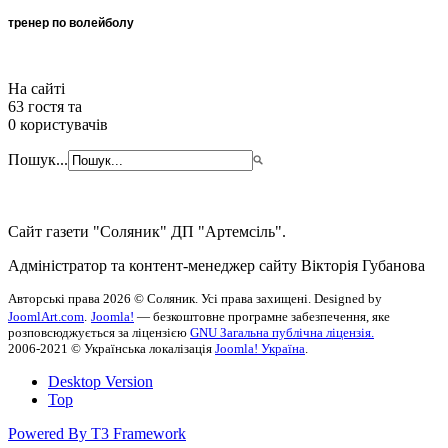
тренер по волейболу
На сайті
63 гостя та
0 користувачів
Пошук...
Сайт газети "Соляник" ДП "Артемсіль".
Адміністратор та контент-менеджер сайту Вікторія Губанова
Авторські права 2026 © Соляник. Усі права захищені. Designed by
JoomlArt.com
.
Joomla!
— безкоштовне програмне забезпечення, яке
розповсюджується за ліцензією
GNU Загальна публічна ліцензія.
2006-2021 © Українська локалізація
Joomla! Україна
.
Desktop Version
Top
Powered By T3 Framework