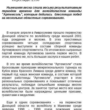
Нынешняя весна стала весьма результативным
периодом времени для волейболистов команды
"Артемсоль", которые добились
блестящих побед
на нескольких областных соревнованиях.
В начале апреля в Амвросиевке прошло первенство
Донецкой области по волейболу среди юношей 2001
года рождения и моложе. В этих престижных
соревнованиях четыре соледарских спортсмена
успешно выступили в составе сборной команды
Артемовского спорткомитета. По итогам всех сыгранных
партий команда Артемовска заняла первое место. В
этом, конечно же, есть большая заслуга и наших ребят.
В это же время волейболистки "Артемсоли" стали
бронзовыми призерами межрегионального турнира на
Кубок мэра Красного Лимана среди девяти команд. Не
первый год наша женская команда, в составе которой
играют работницы "Артемсоли", участвует в этих
региональных соревнованиях и показывает отличные
результаты, побеждая сильнейшие команды многих
областных центров. За занятое третье место все наши
волейболистки были награждены ценными призами,
грамотами и медалями.
Еще в одних соревнованиях -
на первенстве
Донецкой области по волейболу в Макеевке среди
девушек 1998 - 1999 годов рождения наши