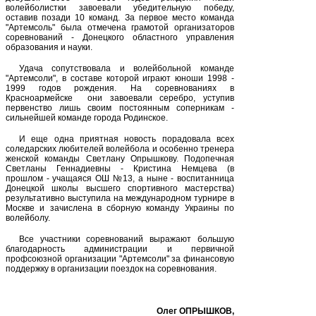
волейболистки завоевали убедительную победу,
оставив позади 10 команд. За первое место команда
"Артемсоль" была отмечена грамотой организаторов
соревнований - Донецкого областного управления
образования и науки.
Удача сопутствовала и волейбольной команде
"Артемсоли", в составе которой играют юноши 1998 -
1999 годов рождения. На соревнованиях в
Красноармейске
они завоевали серебро, уступив
первенство лишь своим постоянным соперникам -
сильнейшей команде города Родинское.
И еще одна приятная новость порадовала всех
соледарских любителей волейбола и особенно тренера
женской команды Светлану Опрышкову. Подопечная
Светланы Геннадиевны - Кристина Немцева (в
прошлом - учащаяся ОШ №13, а ныне - воспитанница
Донецкой школы высшего спортивного мастерства)
результативно выступила на международном турнире в
Москве и зачислена в сборную команду Украины по
волейболу.
Все участники соревнований выражают большую
благодарность администрации и первичной
профсоюзной организации "Артемсоли" за финансовую
поддержку в организации поездок на соревнования.
Олег ОПРЫШКОВ,